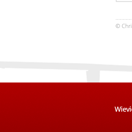
...........
© Chri
Wievi