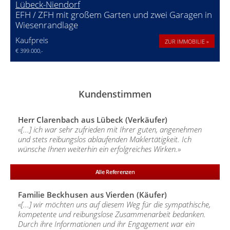
Lübeck-Niendorf
EFH / ZFH mit großem Garten und zwei Garagen in
Wiesenrandlage
Kaufpreis
ZUR IMMOBILIE »
€ 399.000,-
Kundenstimmen
Herr Clarenbach aus Lübeck (Verkäufer)
«[...] ich war sehr zufrieden mit Ihrer guten, angenehmen
und stets reibungslos ablaufenden Maklertätigkeit. Ich
wünsche Ihnen weiterhin ein erfolgreiches Wirken.»
Alle Referenzen
Familie Beckhusen aus Vierden (Käufer)
«[...] wir möchten uns auf diesem Weg für die sympathische,
kompetente und reibungslose Zusammenarbeit bedanken.
Durch ihre Informationen und ihr Engagement war ein