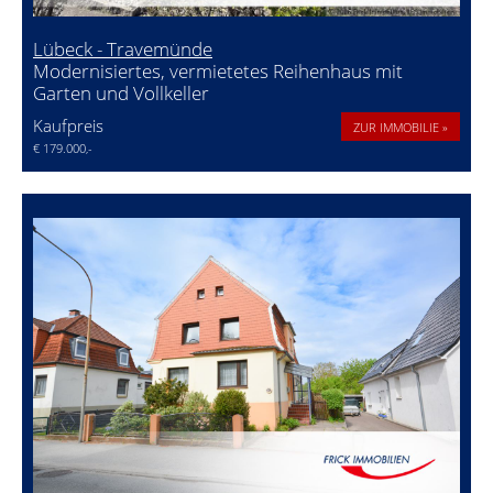
Lübeck - Travemünde
Modernisiertes, vermietetes Reihenhaus mit
Garten und Vollkeller
Kaufpreis
ZUR IMMOBILIE »
€ 179.000,-