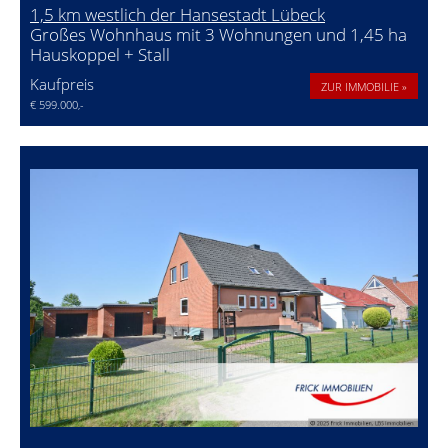
1,5 km westlich der Hansestadt Lübeck
Großes Wohnhaus mit 3 Wohnungen und 1,45 ha
Hauskoppel + Stall
Kaufpreis
ZUR IMMOBILIE »
€ 599.000,-