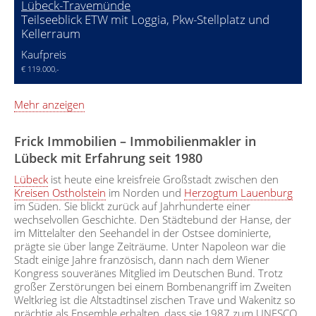
Lübeck-Travemünde
Teilseeblick ETW mit Loggia, Pkw-Stellplatz und
Kellerraum
Kaufpreis
€ 119.000,-
Mehr anzeigen
Frick Immobilien – Immobilienmakler in
Lübeck mit Erfahrung seit 1980
Lübeck
ist heute eine kreisfreie Großstadt zwischen den
Kreisen Ostholstein
im Norden und
Herzogtum Lauenburg
im Süden. Sie blickt zurück auf Jahrhunderte einer
wechselvollen Geschichte. Den Städtebund der Hanse, der
im Mittelalter den Seehandel in der Ostsee dominierte,
prägte sie über lange Zeiträume. Unter Napoleon war die
Stadt einige Jahre französisch, dann nach dem Wiener
Kongress souveränes Mitglied im Deutschen Bund. Trotz
großer Zerstörungen bei einem Bombenangriff im Zweiten
Weltkrieg ist die Altstadtinsel zischen Trave und Wakenitz so
prächtig als Ensemble erhalten, dass sie 1987 zum UNESCO