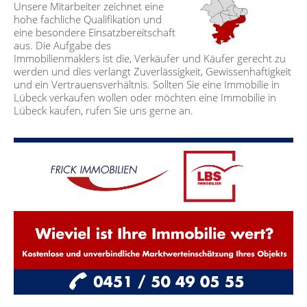
Unsere Mitarbeiter zeichnet eine
hohe fachliche Qualifikation und
eine besondere Einsatzbereitschaft
aus. Die Aufgabe des
Immobilienmaklers ist die, Verkäufer und Käufer gerecht zu
werden und dies verlangt Zuverlässigkeit, Gewissenhaftigkeit
und ein Vertrauensverhältnis. Sollten Sie eine Immobilie in
Lübeck verkaufen wollen oder möchten eine Immobilie in
Lübeck kaufen, rufen Sie uns gerne an.