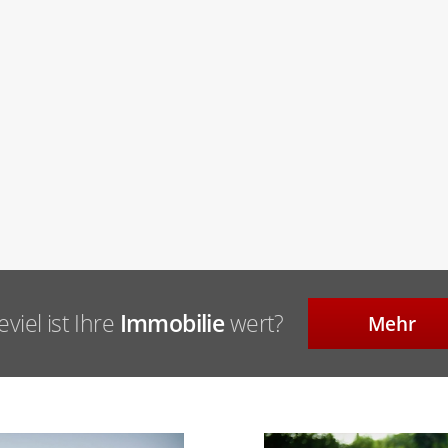
viel ist Ihre
Immobilie
wert?
Mehr