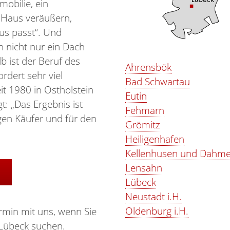
mobilie, ein
n Haus veräußern,
us passt“. Und
 nicht nur ein Dach
 ist der Beruf des
Ahrensbök
rdert sehr viel
Bad Schwartau
it 1980 in Ostholstein
Eutin
t: „Das Ergebnis ist
Fehmarn
gen Käufer und für den
Grömitz
Heiligenhafen
Kellenhusen und Dahm
Lensahn
Lübeck
Neustadt i.H.
Oldenburg i.H.
rmin mit uns, wenn Sie
 Lübeck suchen.