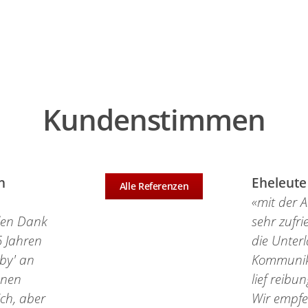
Kundenstimmen
n
Eheleute
Alle Referenzen
«mit der 
elen Dank
sehr zufr
5 Jahren
die Unter
by' an
Kommunikat
hnen
lief reibu
ich, aber
Wir empfeh