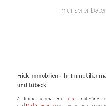
In unserer Date
Frick Immobilien - Ihr Immobilienma
und
Lübeck
Als Immobilienmakler in
Lübeck
mit Büros i
und
Bad Schwartau
sind wir ausgewiesene Sp