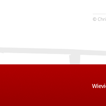
...........
© Chri
Wievi