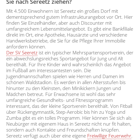
Sie nach Sereetz ziehen?
Mit 4.500 Einwohnern ist Sereetz ein großes Dorf mit
dementsprechend gutem Infrastrukturangebot vor Ort. Hier
finden Sie Einzelhändler, aber auch Discounter mit
umfangreichem Lebensmittelangebot. Es gibt eine Bankfiliale
direkt im Ort, eine Apotheke, Hausärzte und verschiedene
Handwerksbetriebe, die Sie für die Pflege Ihrer Immobilie
anfordern können.
Der SV Seeretz
ist ein typischer Mehrspartensportverein, der
ein abwechslungsreiches Sportangebot für Jung und Alt
bereithält. Für Ihre Kinder wird wahrscheinlich das Angebot
im Fußball am interessantesten sein. Die
Jugendmannschaften spielen wie Herren und Damen im
schönen Waldstadion. Es werden in allen Altersstufen bis
hinunter zu den Kleinsten, den Minikickern Jungen und
Mädchen betreut. Für Erwachsene ist wohl das sehr
umfangreiche Gesundheits- und Fitnessprogramm
interessant, das der kleine Sportverein bereithält. Von Fitball
über Rückengymnastik, Step-Aerobic bis hin zu Yoga und
Zumba gibt es ein tolles Programm. Hier können Sie sich als
Neubürger mit eigenem Haus in Sereetz nicht nur fit halten,
sondern auch Kontakte und Freundschaften knüpfen.
Sereetz verfügt auch über eine eigene
Freiwillige Feuerwehr
.