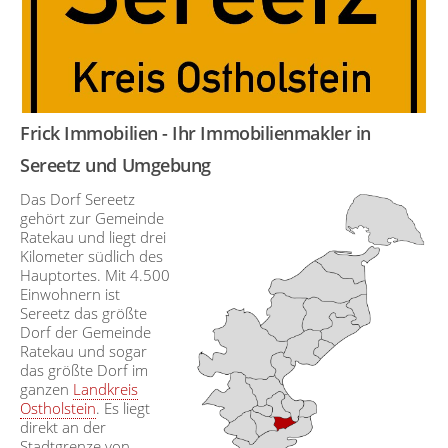
Frick Immobilien - Ihr Immobilienmakler in
Sereetz und Umgebung
Das Dorf Sereetz
gehört zur Gemeinde
Ratekau und liegt drei
Kilometer südlich des
Hauptortes. Mit 4.500
Einwohnern ist
Sereetz das größte
Dorf der Gemeinde
Ratekau und sogar
das größte Dorf im
ganzen
Landkreis
Ostholstein
. Es liegt
direkt an der
Stadtgrenze von