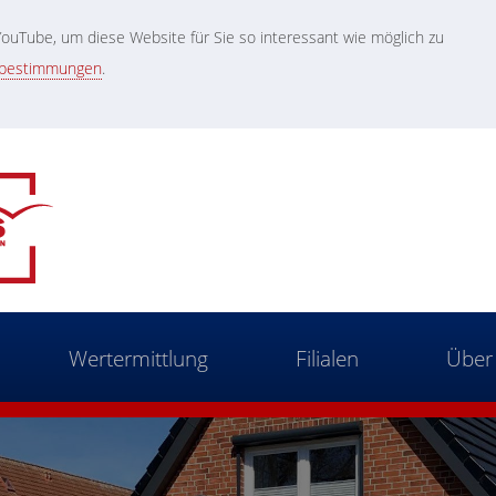
uTube, um diese Website für Sie so interessant wie möglich zu
zbestimmungen
.
Wertermittlung
Filialen
Über