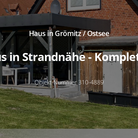
Haus in Grömitz / Ostsee
s in Strandnähe - Komple
Objekt-Nummer 310-4889