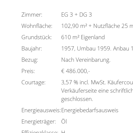
Zimmer:
EG 3 + DG 3
Wohnfläche:
102,90 m² + Nutzfläche 25 
Grundstück:
610 m² Eigenland
Baujahr:
1957, Umbau 1959. Anbau 
Bezug:
Nach Vereinbarung.
Preis:
€ 486.000,-
Courtage:
3,57 % incl. MwSt. Käuferco
Verkäuferseite eine schriftl
geschlossen.
Energieausweis:
Energiebedarfsausweis
Energieträger:
Öl
Effizienzklasse:
H